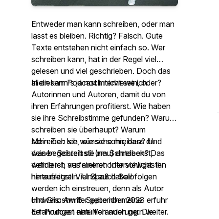
Entweder man kann schreiben, oder man
lässt es bleiben. Richtig? Falsch. Gute
Texte entstehen nicht einfach so. Wer
schreiben kann, hat in der Regel viel
gelesen und viel geschrieben. Doch das
allein kann's ja noch nicht sein, oder?
In diesem Podcast interviewe ich
Autorinnen und Autoren, damit du von
ihren Erfahrungen profitierst. Wie haben
sie ihre Schreibstimme gefunden? Warum
schreiben sie überhaupt? Warum
schreiben sie, wie sie schreiben? Und
Mein Ziel: Ich wünsche mir, dass du
was begeistert sie am Schreiben? Das
deinen Schreibstil (neu) entdeckst,
werde ich aus meinen Interviewgästen
definierst, verfeinerst oder schlicht: ihn
herauskitzeln. Und auch Solofolgen
hinterfragst. Viel Spaß dabei!
werden ich einstreuen, denn als Autor
und Ghostwriter gebe ich meine
Hinweis: Am 6. September 2023 erfuhr
Erfahrungen natürlich auch gern weiter.
der Podcast eine Veränderung. Die