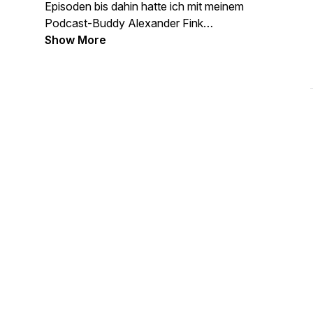
Episoden bis dahin hatte ich mit meinem
Podcast-Buddy Alexander Fink
aufgenommen, der leider ausgestiegen
Show More
ist. Nachzuhören in der Episode
»
Hör
mal, wer da schreibt 2.0
«.