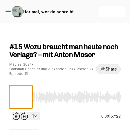
+ Follow
Hör mal, wer da schreibt
Hör mal, wer da schreibt
#15 Wozu braucht man heute noch
Verlage? – mit Anton Moser
May 22, 2024
•
Share
Christian Gaschler und Alexander Fink
•
Season 2
•
Episode 15
Use Left/Right to seek, Home/End to jump to st
0:00
|
57:22