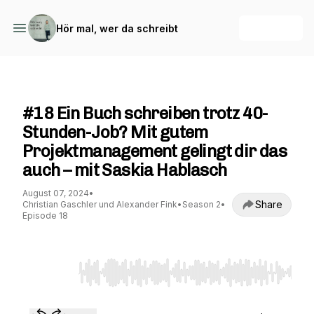
+ Follow
Hör mal, wer da schreibt
Hör mal, wer da schreibt
#18 Ein Buch schreiben trotz 40-
Stunden-Job? Mit gutem
Projektmanagement gelingt dir das
auch – mit Saskia Hablasch
August 07, 2024
•
Share
Christian Gaschler und Alexander Fink
•
Season 2
•
Episode 18
Use Left/Right to seek, Home/End to jump to st