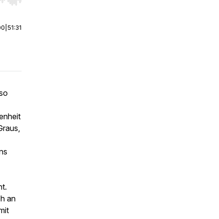
r end. Hold shift to jump forward or backward.
00
|
51:31
 so
enheit
Graus,
uns
t.
ch an
mit