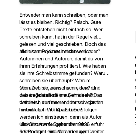
Entweder man kann schreiben, oder man
lässt es bleiben. Richtig? Falsch. Gute
Texte entstehen nicht einfach so. Wer
schreiben kann, hat in der Regel viel
gelesen und viel geschrieben. Doch das
allein kann's ja noch nicht sein, oder?
In diesem Podcast interviewe ich
Autorinnen und Autoren, damit du von
ihren Erfahrungen profitierst. Wie haben
sie ihre Schreibstimme gefunden? Warum
schreiben sie überhaupt? Warum
schreiben sie, wie sie schreiben? Und
Mein Ziel: Ich wünsche mir, dass du
was begeistert sie am Schreiben? Das
deinen Schreibstil (neu) entdeckst,
werde ich aus meinen Interviewgästen
definierst, verfeinerst oder schlicht: ihn
herauskitzeln. Und auch Solofolgen
hinterfragst. Viel Spaß dabei!
werden ich einstreuen, denn als Autor
und Ghostwriter gebe ich meine
Hinweis: Am 6. September 2023 erfuhr
Erfahrungen natürlich auch gern weiter.
der Podcast eine Veränderung. Die