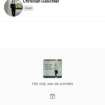
Christian Gaschler
Host
Hör mal, wer da schreibt
Visit our Website page