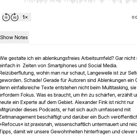
Use Left/Right to seek, Home/End to jump to start o
0:
Show Notes
Wie gestalte ich ein ablenkungsfreies Arbeitsumfeld? Gar nicht
einfach in Zeiten von Smartphones und Social Media.
Reizüberflutung, wohin man nur schaut, Langeweile ist zur Selt
geworden. Schade! Gerade für Autoren sind Ablenkungen ein 
denn einfallsreiche Texte entstehen nicht beim Multitasking, sie
erfordern Fokus. Was es braucht, um ihn zu schärfen, erzählt 
heute ein Experte auf dem Gebiet. Alexander Fink ist nicht nur
Mitgründer dieses Podcasts, er hat sich auch umfassend mit
Zeitmanagement beschäftigt und darüber ein Buch veröffentlich
»Refocus« ist praxisnah, wissenschaftlich untermauert und rei
Tipps, damit wir unsere Gewohnheiten hinterfragen und clever 