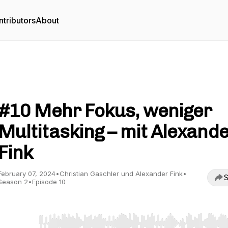
tributors
About
Hör mal, wer da schreibt
#10 Mehr Fokus, weniger
Multitasking – mit Alexand
Fink
February 07, 2024
•
Christian Gaschler und Alexander Fink
•
S
Season 2
•
Episode 10