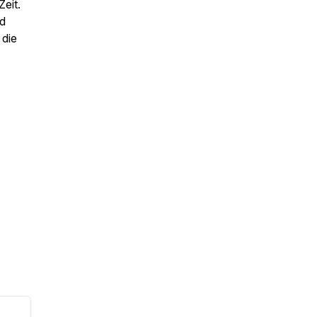
eit.
nd
 die