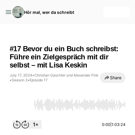
+ Follow
Hör mal, wer da schreibt
Hör mal, wer da schreibt
#17 Bevor du ein Buch schreibst:
Führe ein Zielgespräch mit dir
selbst – mit Lisa Keskin
July 17, 2024
•
Christian Gaschler und Alexander Fink
Share
•
Season 2
•
Episode 17
Use Left/Right to seek, Home/End to jump to
0:00
|
1:03:24