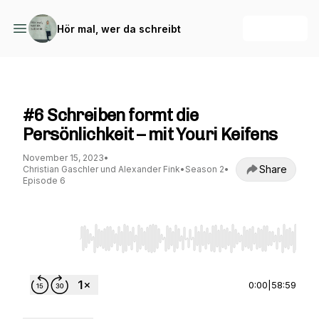
+ Follow
Hör mal, wer da schreibt
Hör mal, wer da schreibt
#6 Schreiben formt die
Persönlichkeit – mit Youri Keifens
November 15, 2023
•
Share
Christian Gaschler und Alexander Fink
•
Season 2
•
Episode 6
Use Left/Right to seek, Home/End to jump to st
0:00
|
58:59