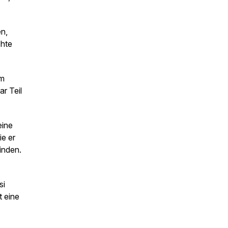
en,
chte
em
ar Teil
eine
ie er
inden.
si
 eine