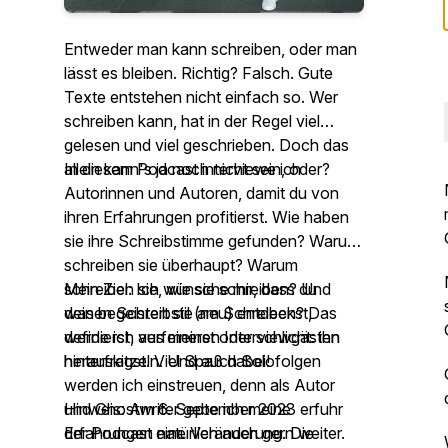
Entweder man kann schreiben, oder man
lässt es bleiben. Richtig? Falsch. Gute
Texte entstehen nicht einfach so. Wer
schreiben kann, hat in der Regel viel
gelesen und viel geschrieben. Doch das
allein kann's ja noch nicht sein, oder?
In diesem Podcast interviewe ich
Autorinnen und Autoren, damit du von
ihren Erfahrungen profitierst. Wie haben
sie ihre Schreibstimme gefunden? Warum
schreiben sie überhaupt? Warum
schreiben sie, wie sie schreiben? Und
Mein Ziel: Ich wünsche mir, dass du
was begeistert sie am Schreiben? Das
deinen Schreibstil (neu) entdeckst,
werde ich aus meinen Interviewgästen
definierst, verfeinerst oder schlicht: ihn
herauskitzeln. Und auch Solofolgen
hinterfragst. Viel Spaß dabei!
werden ich einstreuen, denn als Autor
und Ghostwriter gebe ich meine
Hinweis: Am 6. September 2023 erfuhr
Erfahrungen natürlich auch gern weiter.
der Podcast eine Veränderung. Die