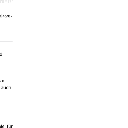
r end. Hold shift to jump forward or backward.
0
|
45:07
nd
war
h auch
le, für