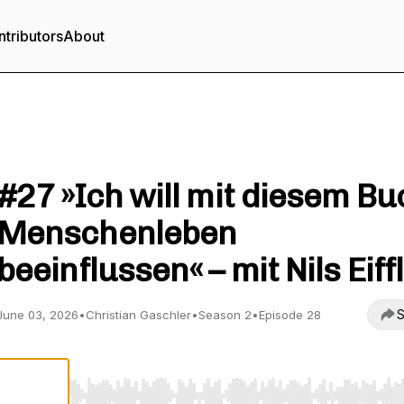
tributors
About
Hör mal, wer da schreibt
#27 »Ich will mit diesem Bu
Menschenleben
beeinflussen« – mit Nils Eiff
S
June 03, 2026
•
Christian Gaschler
•
Season 2
•
Episode 28