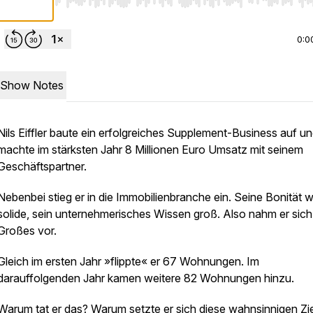
Use Left/Right to seek, Home/End to jump to start o
0:0
Show Notes
Nils Eiffler baute ein erfolgreiches Supplement-Business auf u
machte im stärksten Jahr 8 Millionen Euro Umsatz mit seinem
Geschäftspartner.
Nebenbei stieg er in die Immobilienbranche ein. Seine Bonität 
solide, sein unternehmerisches Wissen groß. Also nahm er sic
Großes vor.
Gleich im ersten Jahr »flippte« er 67 Wohnungen. Im
darauffolgenden Jahr kamen weitere 82 Wohnungen hinzu.
Warum tat er das? Warum setzte er sich diese wahnsinnigen Zie