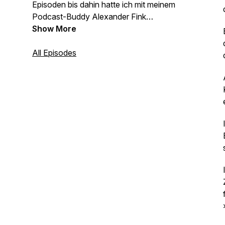
Episoden bis dahin hatte ich mit meinem
Podcast-Buddy Alexander Fink
aufgenommen, der leider ausgestiegen
Show More
ist. Nachzuhören in der Episode
»
Hör
mal, wer da schreibt 2.0
All Episodes
«.