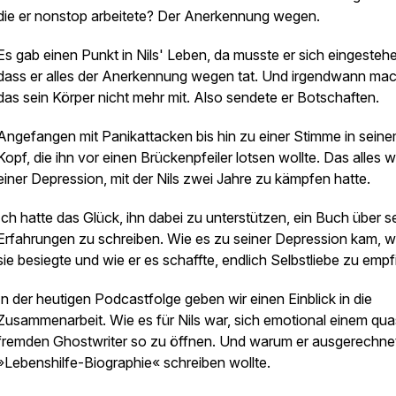
die er nonstop arbeitete? Der Anerkennung wegen.
Es gab einen Punkt in Nils' Leben, da musste er sich eingesteh
dass er alles der Anerkennung wegen tat. Und irgendwann ma
das sein Körper nicht mehr mit. Also sendete er Botschaften.
Angefangen mit Panikattacken bis hin zu einer Stimme in sein
Kopf, die ihn vor einen Brückenpfeiler lotsen wollte. Das alles w
einer Depression, mit der Nils zwei Jahre zu kämpfen hatte.
Ich hatte das Glück, ihn dabei zu unterstützen, ein Buch über s
Erfahrungen zu schreiben. Wie es zu seiner Depression kam, w
sie besiegte und wie er es schaffte, endlich Selbstliebe zu empf
In der heutigen Podcastfolge geben wir einen Einblick in die
Zusammenarbeit. Wie es für Nils war, sich emotional einem qua
fremden Ghostwriter so zu öffnen. Und warum er ausgerechnet
»Lebenshilfe-Biographie« schreiben wollte.