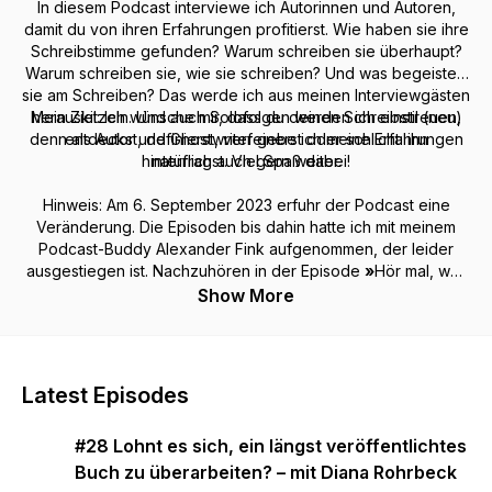
In diesem Podcast interviewe ich Autorinnen und Autoren,
damit du von ihren Erfahrungen profitierst. Wie haben sie ihre
Schreibstimme gefunden? Warum schreiben sie überhaupt?
Warum schreiben sie, wie sie schreiben? Und was begeistert
sie am Schreiben? Das werde ich aus meinen Interviewgästen
Mein Ziel: Ich wünsche mir, dass du deinen Schreibstil (neu)
herauskitzeln. Und auch Solofolgen werden ich einstreuen,
denn als Autor und Ghostwriter gebe ich meine Erfahrungen
entdeckst, definierst, verfeinerst oder schlicht: ihn
hinterfragst. Viel Spaß dabei!
natürlich auch gern weiter.
Hinweis: Am 6. September 2023 erfuhr der Podcast eine
Veränderung. Die Episoden bis dahin hatte ich mit meinem
Podcast-Buddy Alexander Fink aufgenommen, der leider
ausgestiegen ist. Nachzuhören in der Episode
»
Hör mal, wer
da schreibt 2.0
«.
Show More
Latest Episodes
#28 Lohnt es sich, ein längst veröffentlichtes
Buch zu überarbeiten? – mit Diana Rohrbeck